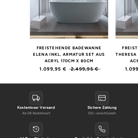
FREISTEHENDE BADEWANNE
FREIS
ELENA INKL. ARMATUR SET AUS
THERESA 
ACRYL 170CM X 80CM
AC
1.099,95 €
2.499,95 €
1.09
Kostenloser Versand
Sichere Zahlung
Ab 0€ Bestellwert
SSL-verschlüsselt